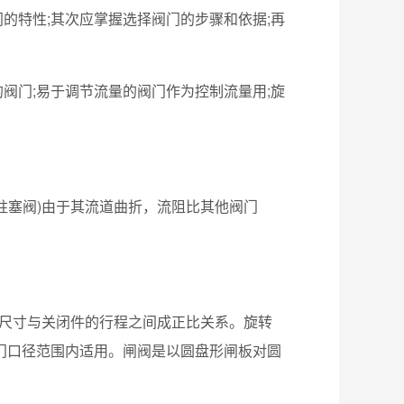
的特性;其次应掌握选择阀门的步骤和依据;再
阀门;易于调节流量的阀门作为控制流量用;旋
柱塞阀)由于其流道曲折，流阻比其他阀门
座尺寸与关闭件的行程之间成正比关系。旋转
阀门口径范围内适用。闸阀是以圆盘形闸板对圆